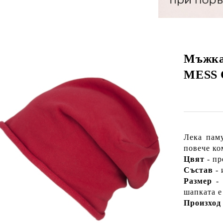
Мъжка
MESS 
Лека пам
повече ко
Цвят
- пр
Състав
- 
Размер
- 
шапката е
Произхо