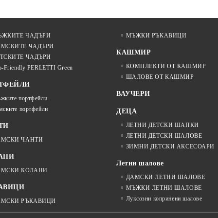
ЪЖКИТЕ ЧАДЪРИ
МЪЖКИ РЪКАВИЦИ
АМСКИТЕ ЧАДЪРИ
КАШМИР
ТСКИТЕ ЧАДЪРИ
КОМПЛЕКТИ ОТ КАШМИР
o-Friendly PERLETTI Green
ШАЛОВЕ ОТ КАШМИР
ТФЕЙЛИ
ВАУЧЕРИ
жките портфейли
мските портфейли
ДЕЦА
ЛЕТНИ ДЕТСКИ ШАПКИ
ТИ
ЛЕТНИ ДЕТСКИ ШАЛОВЕ
АМСКИ ЧАНТИ
ЗИМНИ ДЕТСКИ АКСЕСОАРИ
АНИ
Летни шалове
АМСКИ КОЛАНИ
ДАМСКИ ЛЕТНИ ШАЛОВЕ
АВИЦИ
МЪЖКИ ЛЕТНИ ШАЛОВЕ
Луксозни копринени шалове
АМСКИ РЪКАВИЦИ