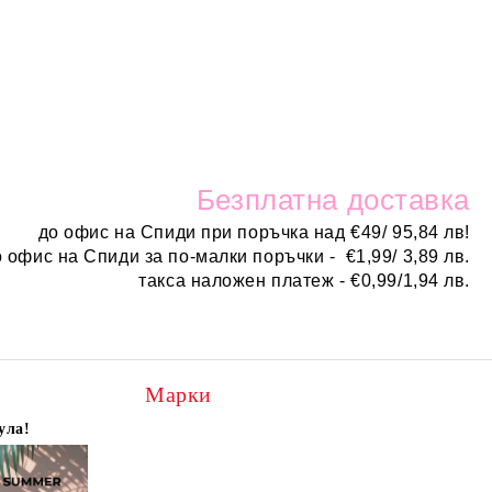
Безплатн
а доставка
до офис на Спиди при поръчка над
€
49/ 95,84 лв!
о офис на Спиди за по-малки поръчки -
€
1,99/ 3,89 лв.
такса наложен платеж -
€0,99/1,94 лв.
Марки
ула!