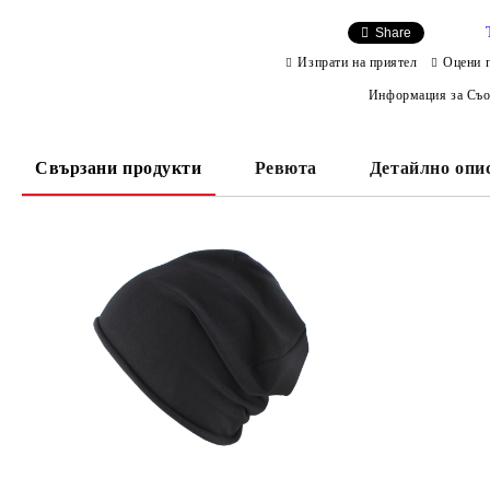
Share
Изпрати на приятел
Оцени 
Информация за Съо
Свързани продукти
Ревюта
Детайлно опи