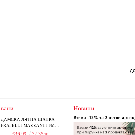
д
авани
Новини
Вземи -12% за 2 летни артик
ДАМСКА ЛЯТНА ШАПКА
FRATELLI MAZZANTI FM
6774, НАТУРАЛЕН/ЖЪЛТО
€36.99
72.35лв.