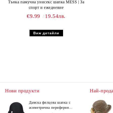
Тънка памучна унисекс шапка MESS | За
спорт и ежедневие
€9.99
19.54лв.
Виж детайли
Нови продукти
Най-прод
Дамска филцова шапка с
асиметрична периферия
HatYou CF0376 | Черен