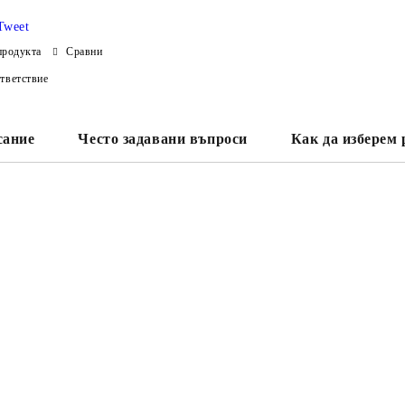
Tweet
продукта
Сравни
тветствие
сание
Често задавани въпроси
Как да изберем