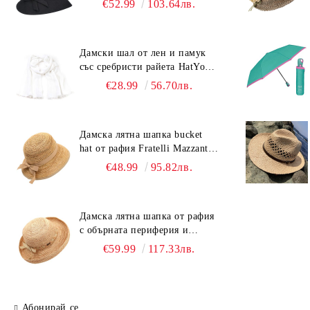
€52.99
103.64лв.
Дамски шал от лен и памук
със сребристи райета HatYou |
90x180 см | Бял
€28.99
56.70лв.
Дамска лятна шапка bucket
hat от рафия Fratelli Mazzanti |
Светлокафяв
€48.99
95.82лв.
Дамска лятна шапка от рафия
с обърната периферия и
бежова лента Fratelli Mazzanti
€59.99
117.33лв.
| Натурален
Абонирай се