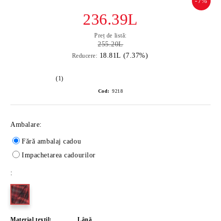
-7%
236.39L
Preț de listă:
255.20L
18.81L (7.37%)
Reducere:
(1)
Cod:
9218
Ambalare:
Fără ambalaj cadou
Impachetarea cadourilor
:
Material textil:
Lână