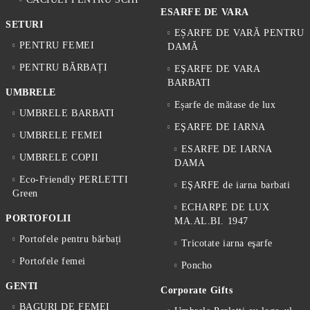
ESARFE DE VARA
SETURI
EȘARFE DE VARĂ PENTRU
PENTRU FEMEI
DAMĂ
PENTRU BĂRBAȚI
EŞARFE DE VARA
BARBATI
UMBRELE
Eșarfe de mătase de lux
UMBRELE BARBATI
EŞARFE DE IARNA
UMBRELE FEMEI
ESARFE DE IARNA
UMBRELE COPII
DAMA
Eco-Friendly PERLETTI
EŞARFE de iarna barbati
Green
ECHARPE DE LUX
PORTOFOLII
MA.AL.BI. 1947
Portofele pentru bărbați
Tricotate iarna eşarfe
Portofele femei
Poncho
GENTI
Corporate Gifts
BAGURI DE FEMEI