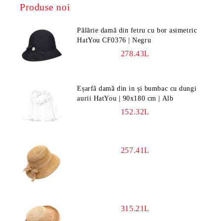
Produse noi
Pălărie damă din fetru cu bor asimetric
HatYou CF0376 | Negru
278.43L
Eșarfă damă din in și bumbac cu dungi
aurii HatYou | 90x180 cm | Alb
152.32L
257.41L
315.21L