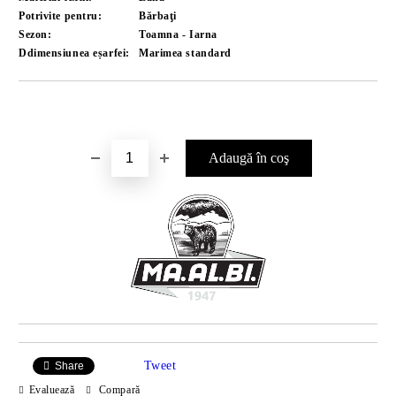
Potrivite pentru:
Bărbaţi
Sezon:
Toamna - Iarna
Ddimensiunea eșarfei:
Marimea standard
Îmi doresc
Tweet
Share
Evaluează
Compară