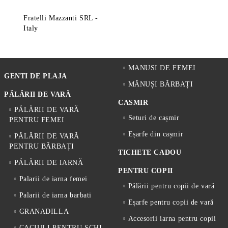
Fratelli Mazzanti SRL -
Italy
MANUSI DE FEMEI
GENTI DE PLAJA
MĂNUȘI BĂRBAȚI
PĂLĂRII DE VARĂ
CASMIR
PĂLĂRII DE VARĂ
Seturi de cașmir
PENTRU FEMEI
Eșarfe din cașmir
PĂLĂRII DE VARĂ
PENTRU BĂRBAȚI
TICHETE CADOU
PĂLĂRII DE IARNĂ
PENTRU COPII
Palarii de iarna femei
Pălării pentru copii de vară
Palarii de iarna barbati
Eșarfe pentru copii de vară
GRANADILLA
Accesorii iarna pentru copii
CACIULI PENTRU SCHI