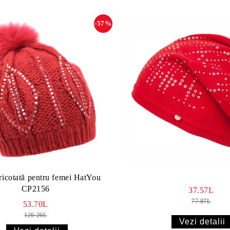
-57%
tricotată pentru femei HatYou
CP2156
37.57L
77.87L
53.70L
126.26L
Vezi detalii