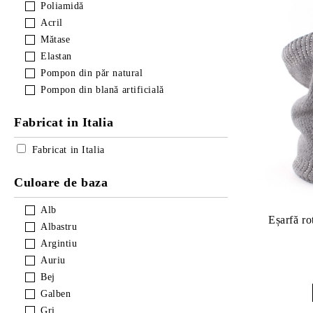
Poliamidă
Acril
Mătase
Elastan
Pompon din păr natural
Pompon din blană artificială
Fabricat in Italia
Fabricat in Italia
Culoare de baza
Alb
Eșarfă ro
Albastru
Argintiu
Auriu
Bej
Galben
Gri