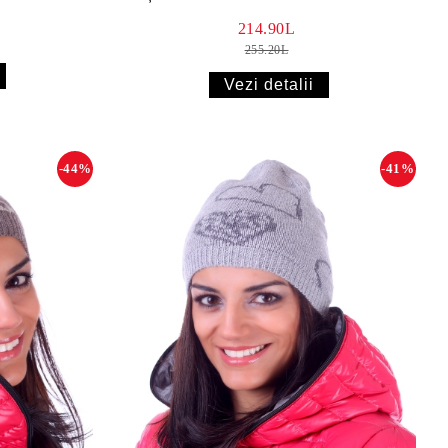
214.90L
255.20L
Vezi detalii
-44%
-41%