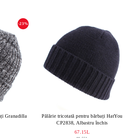
-23%
ați Granadilla
Pălărie tricotată pentru bărbați HatYou
CP2838, Albastru închis
67.15L