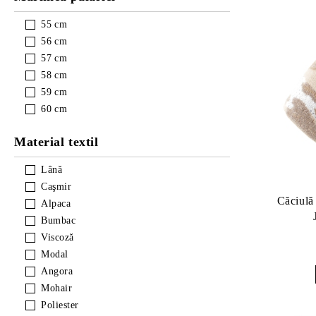
55
cm
56
cm
57
cm
58
cm
59
cm
60
cm
Material textil
Lână
Caşmir
Căciulă
Alpaca
Bumbac
Viscoză
Modal
Angora
Mohair
Poliester