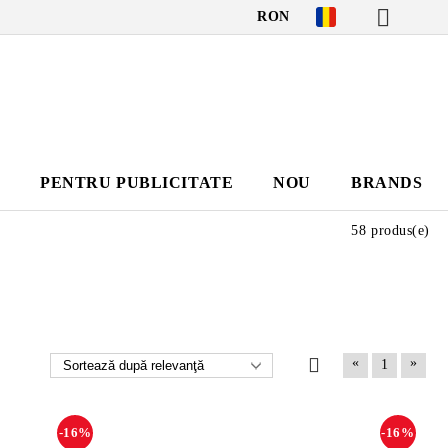
RON
I
PENTRU PUBLICITATE
NOU
BRANDS
58 produs(e)
«
»
1
-16%
-16%