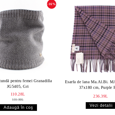
-16%
tundă pentru femei Granadilla
Esarfa de lana Ma.Al.Bi. 
JG5405, Gri
37x180 cm, Purple P
110.28L
236.39L
131.30L
Vezi detalii