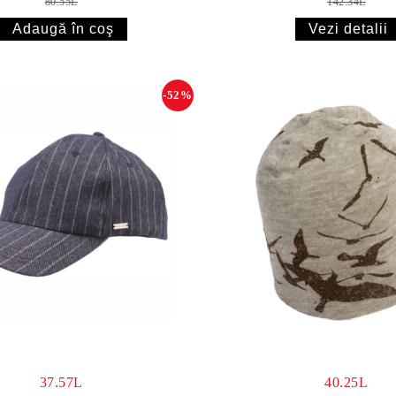
80.55L
142.34L
Vezi detalii
-52%
37.57L
40.25L