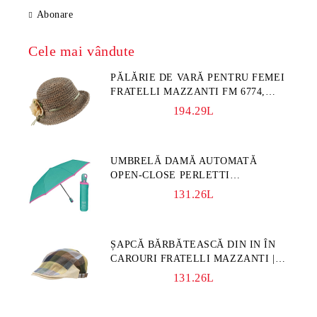
Abonare
Cele mai vândute
PĂLĂRIE DE VARĂ PENTRU FEMEI
FRATELLI MAZZANTI FM 6774,
NATURAL/FLORI GALBENE
194.29L
UMBRELĂ DAMĂ AUTOMATĂ
OPEN-CLOSE PERLETTI
TECHNOLOGY 21808, TURCOAZ
131.26L
ȘAPCĂ BĂRBĂTEASCĂ DIN IN ÎN
CAROURI FRATELLI MAZZANTI |
CAROURI ALBASTRU-VERDE
131.26L