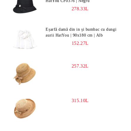
HatYou CF0376 | Negru
278.33L
Eșarfă damă din in și bumbac cu dungi
aurii HatYou | 90x180 cm | Alb
152.27L
257.32L
315.10L