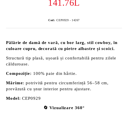
141.76L
Cod:
CEP0929 - 14267
Pălărie de damă de vară, cu bor larg, stil cowboy, în
culoare cupru, decorată cu pietre albastre și scoici.
Structură tip plasă, ușoară și confortabilă pentru zilele
călduroase.
Compoziție:
100% paie din hârtie.
Mărime:
potrivită pentru circumferință 56–58 cm,
prevăzută cu șnur interior pentru ajustare.
Model:
CEP0929
🔄 Vizualizare 360°