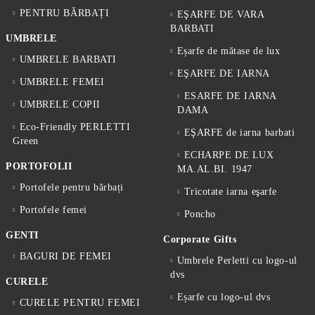
PENTRU BĂRBAȚI
EŞARFE DE VARA
BARBATI
UMBRELE
Eșarfe de mătase de lux
UMBRELE BARBATI
EŞARFE DE IARNA
UMBRELE FEMEI
ESARFE DE IARNA
UMBRELE COPII
DAMA
Eco-Friendly PERLETTI
EŞARFE de iarna barbati
Green
ECHARPE DE LUX
PORTOFOLII
MA.AL.BI. 1947
Portofele pentru bărbați
Tricotate iarna eşarfe
Portofele femei
Poncho
GENTI
Corporate Gifts
BAGURI DE FEMEI
Umbrele Perletti cu logo-ul
dvs
CURELE
Eșarfe cu logo-ul dvs
CURELE PENTRU FEMEI