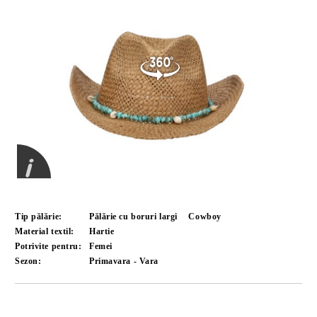
Tip pălărie:
Pălărie cu boruri largi
Cowboy
Material textil:
Hartie
Potrivite pentru:
Femei
Sezon:
Primavara - Vara
Îmi doresc