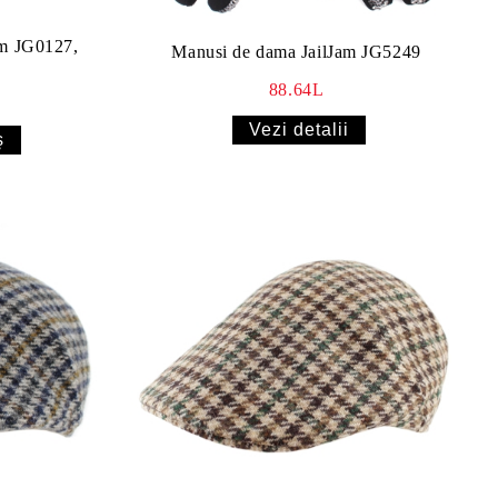
am JG0127,
Manusi de dama JailJam JG5249
88.64L
Vezi detalii