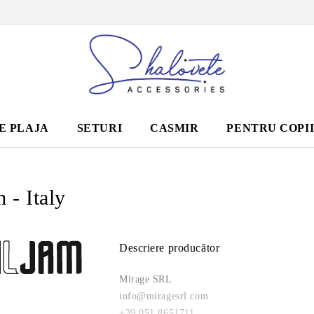
E PLAJA
SETURI
CASMIR
PENTRU COPI
m - Italy
Descriere producător
Mirage SRL
info@miragesrl.com
+39 051.8651711