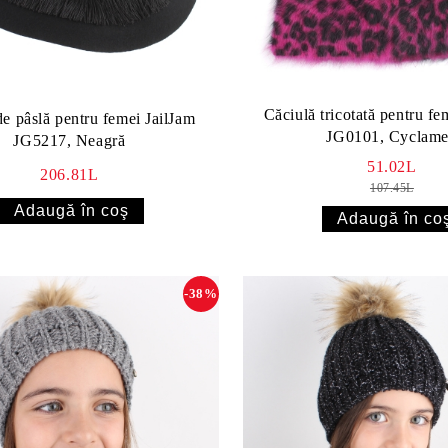
Căciulă tricotată pentru fe
de pâslă pentru femei JailJam
JG0101, Cyclam
JG5217, Neagră
51.02L
206.81L
107.45L
-38%