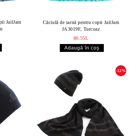
pii JailJam
Căciulă de iarnă pentru copii JailJam
ru
JA3019F, Turcoaz
80.55L
-12%