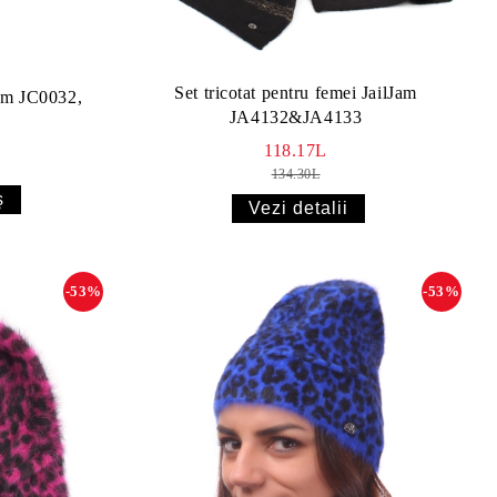
Set tricotat pentru femei JailJam
Jam JC0032,
JA4132&JA4133
118.17L
134.30L
Vezi detalii
-53%
-53%