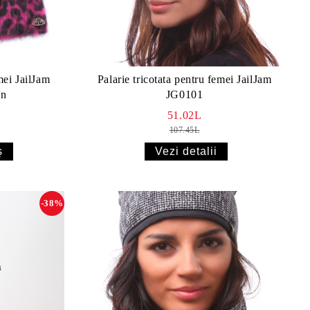
mei JailJam
Palarie tricotata pentru femei JailJam
en
JG0101
51.02L
107.45L
Vezi detalii
-38%