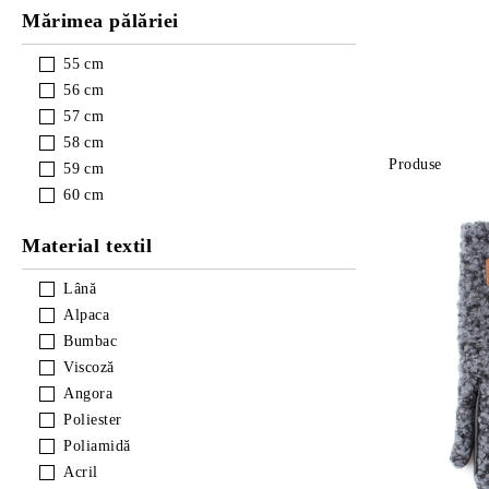
Mărimea pălăriei
55
cm
56
cm
57
cm
58
cm
Produse
59
cm
60
cm
Material textil
Lână
Alpaca
Bumbac
Viscoză
Angora
Poliester
Poliamidă
Acril