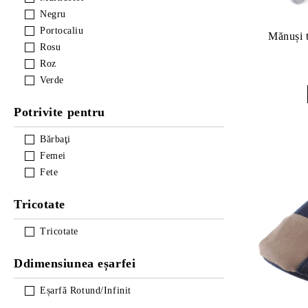
Negru
Portocaliu
Mănuși t
Rosu
Roz
Verde
Potrivite pentru
Bărbaţi
Femei
Fete
Tricotate
Tricotate
Ddimensiunea eșarfei
Eșarfă Rotund/Infinit