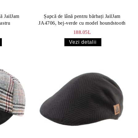
ă JailJam
Șapcă de lână pentru bărbați JailJam
astru
JA4706, bej-verde cu model houndstooth
188.05L
Vezi detalii