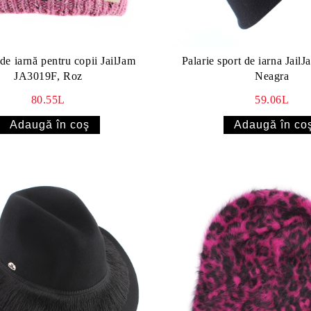
de iarnă pentru copii JailJam
Palarie sport de iarna Jail
JA3019F, Roz
Neagra
80.55L
59.06L