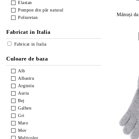
Elastan
Pompon din păr natural
Mănuși da
Poliuretan
Fabricat in Italia
Fabricat in Italia
Culoare de baza
Alb
Albastru
Argintiu
Auriu
Bej
Galben
Gri
Maro
Mov
Multicolor