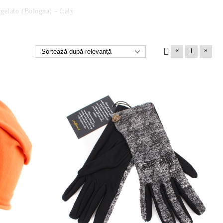
gelato (Bologna) - Italy
«
»
1