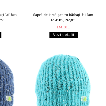
ați JailJam
Șapcă de iarnă pentru bărbați JailJam
rou
JA4585, Negru
134.30L
Vezi detalii