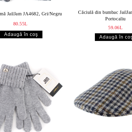
Căciulă din bumbac JailJ
mă JailJam JA4682, Gri/Negru
Portocaliu
80.55L
59.06L