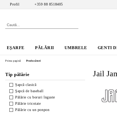
Profil
+359 88 8518405
EŞARFE
PĂLĂRII
UMBRELE
GENTI D
Prima pagină
Producători
Jail Ja
Tip pălărie
Șapcă clasică
Şapcă de baseball
Pălărie cu boruri înguste
Pălărie tricotate
Pălărie cu un ponpon