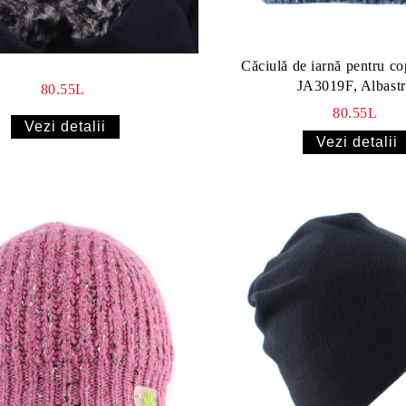
Căciulă de iarnă pentru co
JA3019F, Albast
80.55L
80.55L
Vezi detalii
Vezi detalii