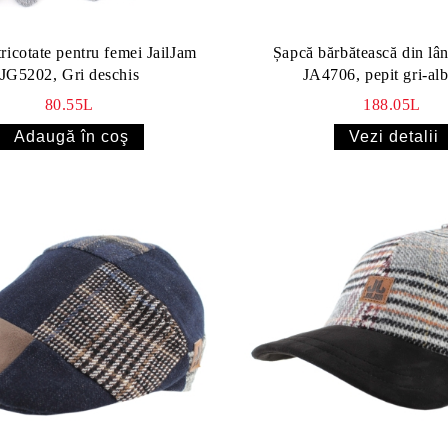
ricotate pentru femei JailJam
Șapcă bărbătească din lân
JG5202, Gri deschis
JA4706, pepit gri-alb
80.55L
188.05L
Vezi detalii