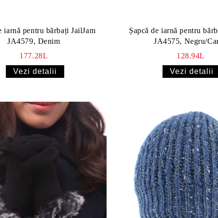
 iarnă pentru bărbați JailJam
Șapcă de iarnă pentru bărb
JA4579, Denim
JA4575, Negru/Ca
177.28L
128.94L
Vezi detalii
Vezi detalii