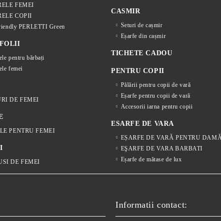
ELE FEMEI
CASMIR
ELE COPII
Seturi de cașmir
riendly PERLETTI Green
Eșarfe din cașmir
FOLII
TICHETE CADOU
ele pentru bărbați
ele femei
PENTRU COPII
Pălării pentru copii de vară
Eșarfe pentru copii de vară
RI DE FEMEI
Accesorii iarna pentru copii
E
ESARFE DE VARA
LE PENTRU FEMEI
EȘARFE DE VARĂ PENTRU DAM
I
EŞARFE DE VARA BARBATI
Eșarfe de mătase de lux
SI DE FEMEI
Informatii contact: