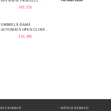
DIN RAFIE FRATELLI
Vezi toate știrile
MAZZANTI FM 7932,
161.15L
NATURAL
UMBRELĂ DAMĂ
AUTOMATĂ OPEN-CLOSE
PERLETTI TECHNOLOGY
131.30L
21808, TURCOAZ
ELE BARBATI
MĂNUȘI BĂRBAȚI