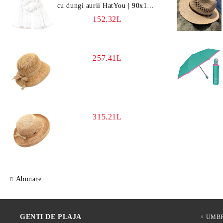
cu dungi aurii HatYou | 90x180
cm | Alb
152.32L
257.41L
315.21L
Abonare
GENTI DE PLAJA
UMBR