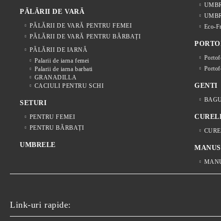
UMBR
PĂLĂRII DE VARĂ
UMBR
PĂLĂRII DE VARĂ PENTRU FEMEI
Eco-F
PĂLĂRII DE VARĂ PENTRU BĂRBAȚI
PORTO
PĂLĂRII DE IARNĂ
Portof
Palarii de iarna femei
Portof
Palarii de iarna barbati
GRANADILLA
GENTI
CACIULI PENTRU SCHI
BAGU
SETURI
CUREL
PENTRU FEMEI
PENTRU BĂRBAȚI
CURE
UMBRELE
MANUS
MANU
Link-uri rapide: