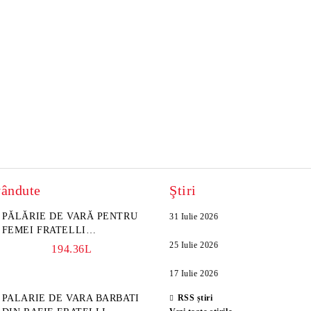
vândute
Ştiri
PĂLĂRIE DE VARĂ PENTRU
31 Iulie 2026
FEMEI FRATELLI
MAZZANTI FM 6774,
25 Iulie 2026
194.36L
NATURAL/FLORI GALBENE
17 Iulie 2026
PALARIE DE VARA BARBATI
RSS știri