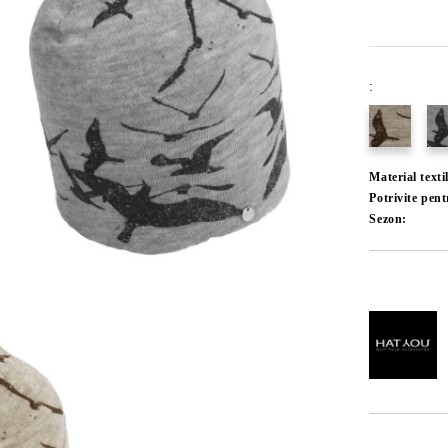
:
Material texti
Potrivite pent
Sezon:
Îmi doresc