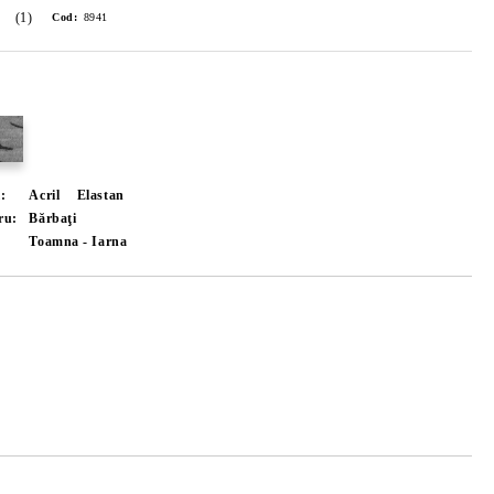
(1)
Cod:
8941
l:
Acril
Elastan
ru:
Bărbaţi
Toamna - Iarna