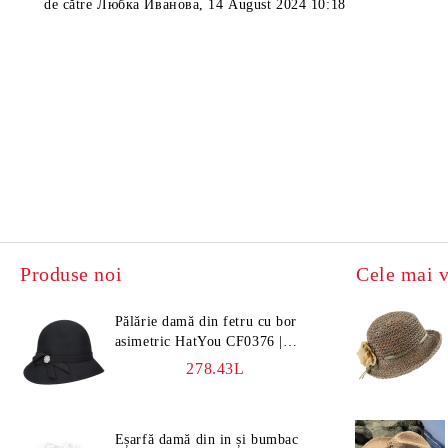
de către
Любка Иванова
,
14 August 2024 10:18
Produse noi
Cele mai 
Pălărie damă din fetru cu bor
asimetric HatYou CF0376 |
Negru
278.43L
Eșarfă damă din in și bumbac