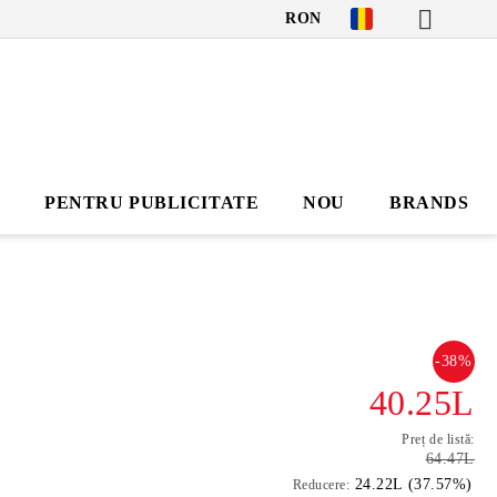
RON
I
PENTRU PUBLICITATE
NOU
BRANDS
-38%
40.25L
Preț de listă:
64.47L
24.22L (37.57%)
Reducere: