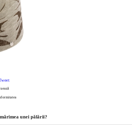
Tweet
luează
nformitatea
 mărimea unei pălării?