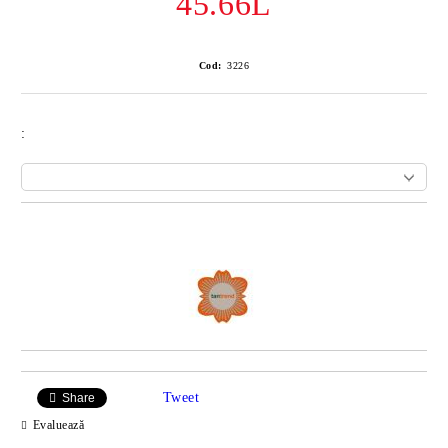
45.66L
Cod:
3226
:
Îmi doresc
Tweet
Share
Evaluează