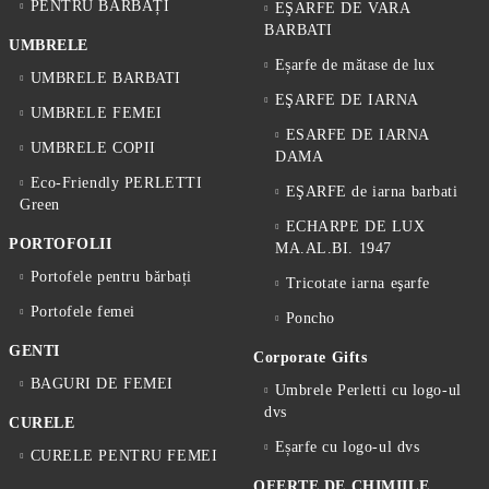
PENTRU BĂRBAȚI
EŞARFE DE VARA
BARBATI
UMBRELE
Eșarfe de mătase de lux
UMBRELE BARBATI
EŞARFE DE IARNA
UMBRELE FEMEI
ESARFE DE IARNA
UMBRELE COPII
DAMA
Eco-Friendly PERLETTI
EŞARFE de iarna barbati
Green
ECHARPE DE LUX
PORTOFOLII
MA.AL.BI. 1947
Portofele pentru bărbați
Tricotate iarna eşarfe
Portofele femei
Poncho
GENTI
Corporate Gifts
BAGURI DE FEMEI
Umbrele Perletti cu logo-ul
dvs
CURELE
Eșarfe cu logo-ul dvs
CURELE PENTRU FEMEI
OFERTE DE CHIMIILE