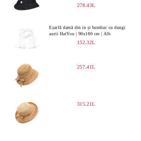
278.43L
Eșarfă damă din in și bumbac cu dungi
aurii HatYou | 90x180 cm | Alb
152.32L
257.41L
315.21L