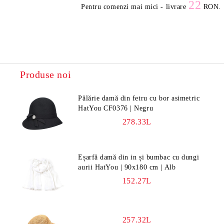
22
Pentru comenzi mai mici - livrare
RON.
Produse noi
Pălărie damă din fetru cu bor asimetric
HatYou CF0376 | Negru
278.33L
Eșarfă damă din in și bumbac cu dungi
aurii HatYou | 90x180 cm | Alb
152.27L
257.32L