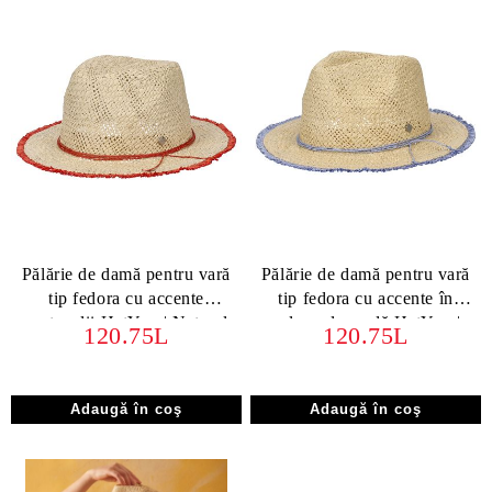
Pălărie de damă pentru vară
Pălărie de damă pentru vară
tip fedora cu accente
tip fedora cu accente în
portocalii HatYou | Natural
culoare lavandă HatYou |
120.75L
120.75L
Natural