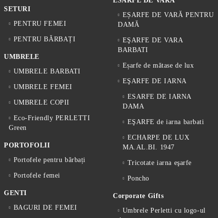
ESARFE DE VARA
SETURI
EȘARFE DE VARĂ PENTRU
PENTRU FEMEI
DAMĂ
PENTRU BĂRBAȚI
EŞARFE DE VARA
BARBATI
UMBRELE
Eșarfe de mătase de lux
UMBRELE BARBATI
EŞARFE DE IARNA
UMBRELE FEMEI
ESARFE DE IARNA
UMBRELE COPII
DAMA
Eco-Friendly PERLETTI
EŞARFE de iarna barbati
Green
ECHARPE DE LUX
PORTOFOLII
MA.AL.BI. 1947
Portofele pentru bărbați
Tricotate iarna eşarfe
Portofele femei
Poncho
GENTI
Corporate Gifts
BAGURI DE FEMEI
Umbrele Perletti cu logo-ul