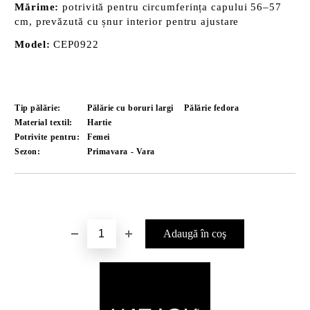
Mărime:
potrivită pentru circumferința capului 56–57
cm, prevăzută cu șnur interior pentru ajustare
Model:
CEP0922
Tip pălărie:
Pălărie cu boruri largi
Pălărie fedora
Material textil:
Hartie
Potrivite pentru:
Femei
Sezon:
Primavara - Vara
Îmi doresc