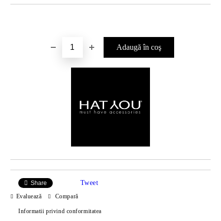
Îmi doresc
Tweet
Share
Evaluează
Compară
Informatii privind conformitatea