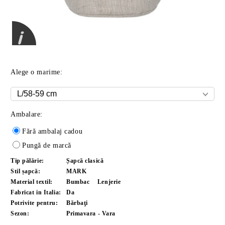
Alege o marime:
Ambalare:
Fără ambalaj cadou
Pungă de marcă
Tip pălărie:
Șapcă clasică
Stil șapcă:
MARK
Material textil:
Bumbac
Lenjerie
Fabricat in Italia:
Da
Potrivite pentru:
Bărbaţi
Sezon:
Primavara - Vara