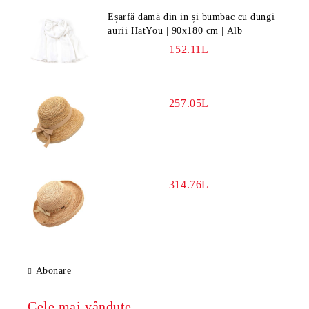
Eșarfă damă din in și bumbac cu dungi
aurii HatYou | 90x180 cm | Alb
152.11L
257.05L
314.76L
Abonare
Cele mai vândute