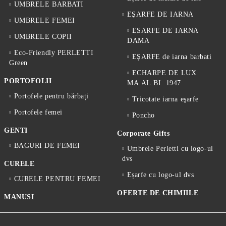
UMBRELE BARBATI
EŞARFE DE IARNA
UMBRELE FEMEI
ESARFE DE IARNA
UMBRELE COPII
DAMA
Eco-Friendly PERLETTI
EŞARFE de iarna barbati
Green
ECHARPE DE LUX
PORTOFOLII
MA.AL.BI. 1947
Portofele pentru bărbați
Tricotate iarna eşarfe
Portofele femei
Poncho
GENTI
Corporate Gifts
BAGURI DE FEMEI
Umbrele Perletti cu logo-ul
dvs
CURELE
Eșarfe cu logo-ul dvs
CURELE PENTRU FEMEI
OFERTE DE CHIMIILE
MANUSI