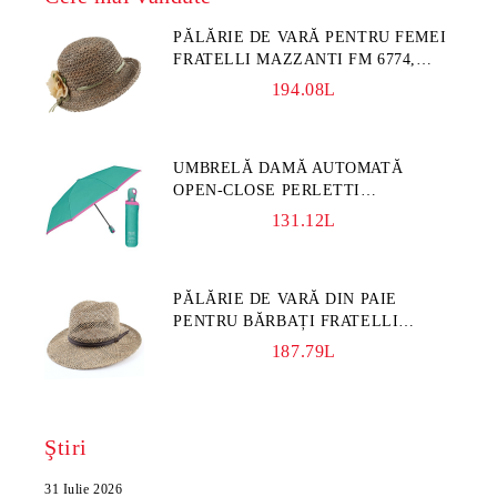
PĂLĂRIE DE VARĂ PENTRU FEMEI
FRATELLI MAZZANTI FM 6774,
NATURAL/FLORI GALBENE
194.08L
UMBRELĂ DAMĂ AUTOMATĂ
OPEN-CLOSE PERLETTI
TECHNOLOGY 21808, TURCOAZ
131.12L
PĂLĂRIE DE VARĂ DIN PAIE
PENTRU BĂRBAȚI FRATELLI
MAZZANTI FM 7936, NATURAL
187.79L
Ştiri
31 Iulie 2026