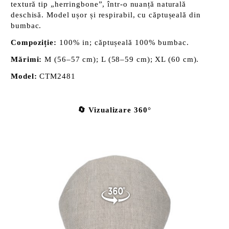
textură tip „herringbone”, într-o nuanță naturală
deschisă. Model ușor și respirabil, cu căptușeală din
bumbac.
Compoziție:
100% in; căptușeală 100% bumbac.
Mărimi:
M (56–57 cm); L (58–59 cm); XL (60 cm).
Model:
CTM2481
🔄 Vizualizare 360°