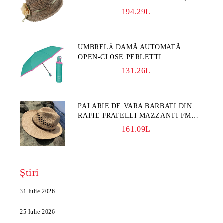
NATURAL/FLORI GALBENE
194.29L
UMBRELĂ DAMĂ AUTOMATĂ
OPEN-CLOSE PERLETTI
TECHNOLOGY 21808, TURCOAZ
131.26L
PALARIE DE VARA BARBATI DIN
RAFIE FRATELLI MAZZANTI FM
7932, NATURAL
161.09L
Ştiri
31 Iulie 2026
25 Iulie 2026