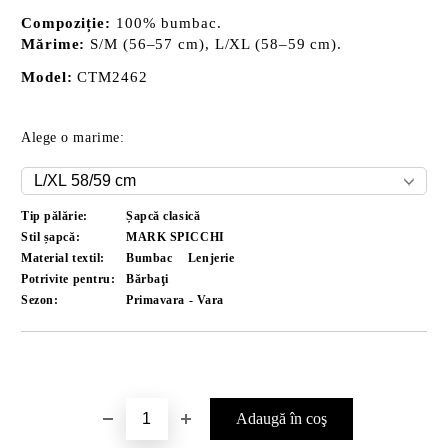
Compoziție:
100% bumbac.
Mărime:
S/M (56–57 cm), L/XL (58–59 cm).
Model:
CTM2462
Alege o marime:
Tip pălărie:
Șapcă clasică
Stil șapcă:
MARK SPICCHI
Material textil:
Bumbac
Lenjerie
Potrivite pentru:
Bărbaţi
Sezon:
Primavara - Vara
Îmi doresc