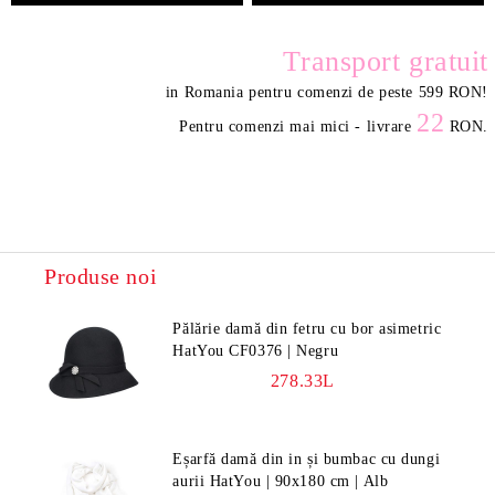
Transport gratuit
in Romania pentru comenzi de peste 599 RON
!
22
Pentru comenzi mai mici - livrare
RON.
Produse noi
Pălărie damă din fetru cu bor asimetric
HatYou CF0376 | Negru
278.33L
Eșarfă damă din in și bumbac cu dungi
aurii HatYou | 90x180 cm | Alb