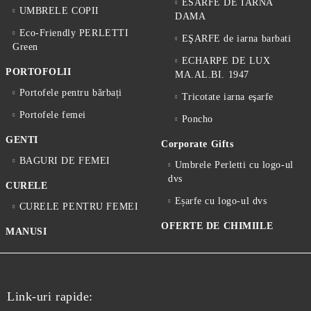
ESARFE DE IARNA
UMBRELE COPII
DAMA
Eco-Friendly PERLETTI
EŞARFE de iarna barbati
Green
ECHARPE DE LUX
PORTOFOLII
MA.AL.BI. 1947
Portofele pentru bărbați
Tricotate iarna eşarfe
Portofele femei
Poncho
GENTI
Corporate Gifts
BAGURI DE FEMEI
Umbrele Perletti cu logo-ul
dvs
CURELE
Eșarfe cu logo-ul dvs
CURELE PENTRU FEMEI
OFERTE DE CHIMIILE
MANUSI
Link-uri rapide: