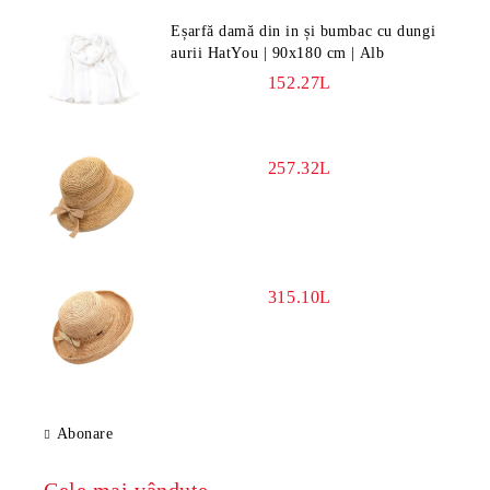
Eșarfă damă din in și bumbac cu dungi
aurii HatYou | 90x180 cm | Alb
152.27L
257.32L
315.10L
Abonare
Cele mai vândute