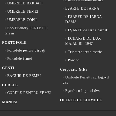
Eșarfe de mătase de lux
UMBRELE BARBATI
EŞARFE DE IARNA
UMBRELE FEMEI
ESARFE DE IARNA
UMBRELE COPII
DAMA
Eco-Friendly PERLETTI
EŞARFE de iarna barbati
Green
ECHARPE DE LUX
PORTOFOLII
MA.AL.BI. 1947
Portofele pentru bărbați
Tricotate iarna eşarfe
Portofele femei
Poncho
GENTI
Corporate Gifts
BAGURI DE FEMEI
Umbrele Perletti cu logo-ul
dvs
CURELE
Eșarfe cu logo-ul dvs
CURELE PENTRU FEMEI
OFERTE DE CHIMIILE
MANUSI