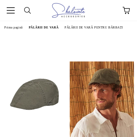
Prima pagină
PĂLĂRII DE VARĂ
PĂLĂRII DE VARĂ PENTRU BĂRBAȚI