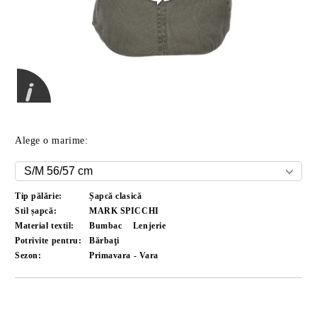
Alege o marime:
Tip pălărie:
Șapcă clasică
Stil șapcă:
MARK SPICCHI
Material textil:
Bumbac
Lenjerie
Potrivite pentru:
Bărbaţi
Sezon:
Primavara - Vara
Îmi doresc