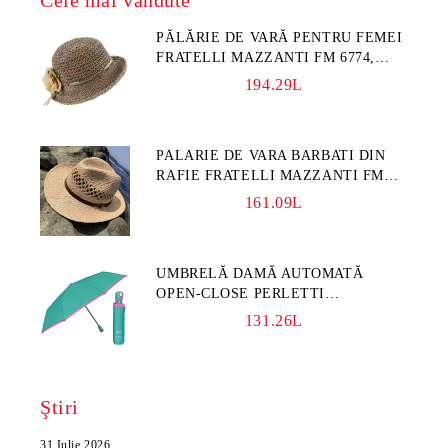
PĂLĂRIE DE VARĂ PENTRU FEMEI
FRATELLI MAZZANTI FM 6774,
NATURAL/FLORI GALBENE
194.29L
PALARIE DE VARA BARBATI DIN
RAFIE FRATELLI MAZZANTI FM
7932, NATURAL
161.09L
UMBRELĂ DAMĂ AUTOMATĂ
OPEN-CLOSE PERLETTI
TECHNOLOGY 21808, TURCOAZ
131.26L
Ştiri
31 Iulie 2026