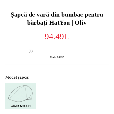
Șapcă de vară din bumbac pentru
bărbați HatYou | Oliv
94.49L
(1)
Cod:
14292
Model șapcă: