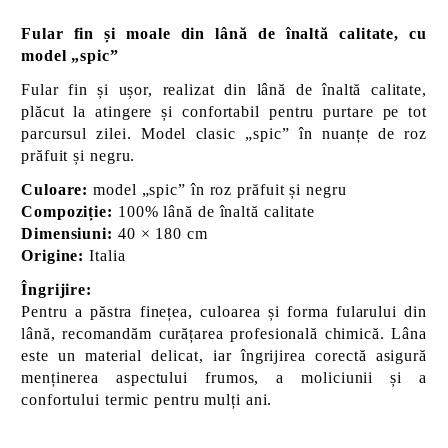
Fular fin și moale din lână de înaltă calitate, cu
model „spic”
Fular fin și ușor, realizat din lână de înaltă calitate,
plăcut la atingere și confortabil pentru purtare pe tot
parcursul zilei. Model clasic „spic” în nuanțe de roz
prăfuit și negru.
Culoare:
model „spic” în roz prăfuit și negru
Compoziție:
100% lână de înaltă calitate
Dimensiuni:
40 × 180 cm
Origine:
Italia
Îngrijire:
Pentru a păstra finețea, culoarea și forma fularului din
lână, recomandăm curățarea profesională chimică. Lâna
este un material delicat, iar îngrijirea corectă asigură
menținerea aspectului frumos, a moliciunii și a
confortului termic pentru mulți ani.