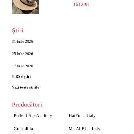
7932, NATURAL
161.09L
Ştiri
31 Iulie 2026
25 Iulie 2026
17 Iulie 2026
RSS știri
Vezi toate știrile
Producători
Perletti S.p.A - Italy
HatYou - Italy
Granadilla
Ma.Al.Bi. - Italy