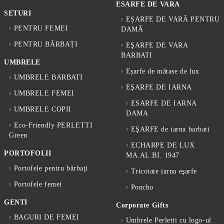
ESARFE DE VARA
SETURI
EȘARFE DE VARĂ PENTRU
PENTRU FEMEI
DAMĂ
PENTRU BĂRBAȚI
EŞARFE DE VARA
BARBATI
UMBRELE
Eșarfe de mătase de lux
UMBRELE BARBATI
EŞARFE DE IARNA
UMBRELE FEMEI
ESARFE DE IARNA
UMBRELE COPII
DAMA
Eco-Friendly PERLETTI
EŞARFE de iarna barbati
Green
ECHARPE DE LUX
PORTOFOLII
MA.AL.BI. 1947
Portofele pentru bărbați
Tricotate iarna eşarfe
Portofele femei
Poncho
GENTI
Corporate Gifts
BAGURI DE FEMEI
Umbrele Perletti cu logo-ul