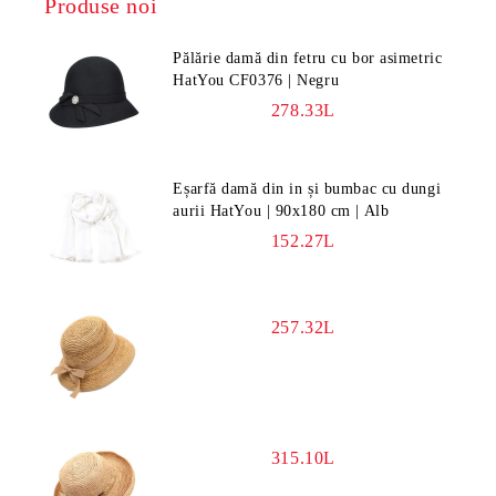
Produse noi
Pălărie damă din fetru cu bor asimetric
HatYou CF0376 | Negru
278.33L
Eșarfă damă din in și bumbac cu dungi
aurii HatYou | 90x180 cm | Alb
152.27L
257.32L
315.10L