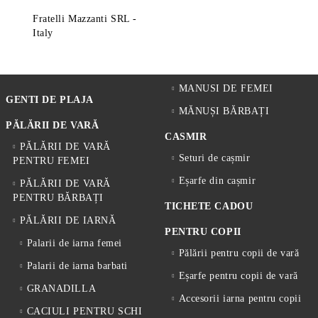
Fratelli Mazzanti SRL -
Italy
MANUSI DE FEMEI
GENTI DE PLAJA
MĂNUȘI BĂRBAȚI
PĂLĂRII DE VARĂ
CASMIR
PĂLĂRII DE VARĂ
Seturi de cașmir
PENTRU FEMEI
Eșarfe din cașmir
PĂLĂRII DE VARĂ
PENTRU BĂRBAȚI
TICHETE CADOU
PĂLĂRII DE IARNĂ
PENTRU COPII
Palarii de iarna femei
Pălării pentru copii de vară
Palarii de iarna barbati
Eșarfe pentru copii de vară
GRANADILLA
Accesorii iarna pentru copii
CACIULI PENTRU SCHI