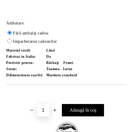
Ambalare:
Fără ambalaj cadou
Impachetarea cadourilor
Material textil:
Lână
Fabricat in Italia:
Da
Potrivite pentru:
Bărbaţi
Femei
Sezon:
Toamna - Iarna
Ddimensiunea eșarfei:
Marimea standard
Îmi doresc