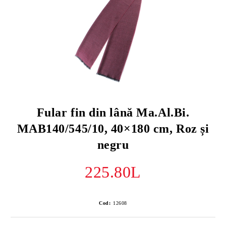
Fular fin din lână Ma.Al.Bi.
MAB140/545/10, 40×180 cm, Roz și
negru
225.80L
Cod:
12608