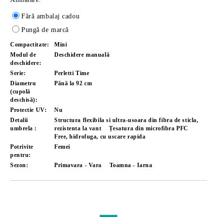
Fără ambalaj cadou
Pungă de marcă
Compactitate:
Mini
Modul de
Deschidere manuală
deschidere:
Serie:
Perletti Time
Diametru
Până la 92 cm
(cupolă
deschisă):
Protectie UV:
Nu
Detalii
Structura flexibila si ultra-usoara din fibra de sticla,
umbrela :
rezistenta la vant
Țesatura din microfibra PFC
Free, hidrofuga, cu uscare rapida
Potrivite
Femei
pentru:
Sezon:
Primavara - Vara
Toamna - Iarna
Îmi doresc