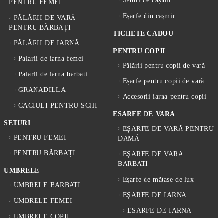
Seturi de cașmir
PENTRU FEMEI
Eșarfe din cașmir
PĂLĂRII DE VARĂ
PENTRU BĂRBAȚI
TICHETE CADOU
PĂLĂRII DE IARNĂ
PENTRU COPII
Palarii de iarna femei
Pălării pentru copii de vară
Palarii de iarna barbati
Eșarfe pentru copii de vară
GRANADILLA
Accesorii iarna pentru copii
CACIULI PENTRU SCHI
ESARFE DE VARA
SETURI
EȘARFE DE VARĂ PENTRU
PENTRU FEMEI
DAMĂ
PENTRU BĂRBAȚI
EŞARFE DE VARA
BARBATI
UMBRELE
Eșarfe de mătase de lux
UMBRELE BARBATI
EŞARFE DE IARNA
UMBRELE FEMEI
ESARFE DE IARNA
UMBRELE COPII