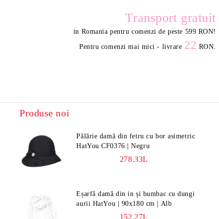
Transport gratuit
in Romania pentru comenzi de peste 599 RON
!
22
Pentru comenzi mai mici - livrare
RON.
Produse noi
Pălărie damă din fetru cu bor asimetric
HatYou CF0376 | Negru
278.33L
Eșarfă damă din in și bumbac cu dungi
aurii HatYou | 90x180 cm | Alb
152.27L