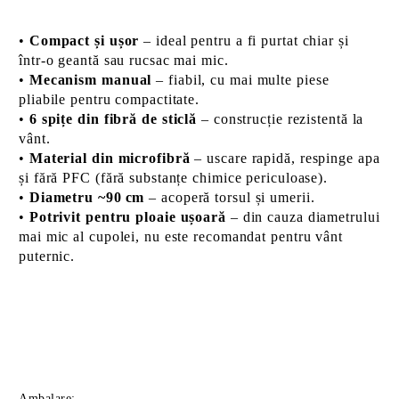
•
Compact și ușor
– ideal pentru a fi purtat chiar și
într-o geantă sau rucsac mai mic.
•
Mecanism manual
– fiabil, cu mai multe piese
pliabile pentru compactitate.
•
6 spițe din fibră de sticlă
– construcție rezistentă la
vânt.
•
Material din microfibră
– uscare rapidă, respinge apa
și fără PFC (fără substanțe chimice periculoase).
•
Diametru ~90 cm
– acoperă torsul și umerii.
•
Potrivit pentru ploaie ușoară
– din cauza diametrului
mai mic al cupolei, nu este recomandat pentru vânt
puternic.
Ambalare: