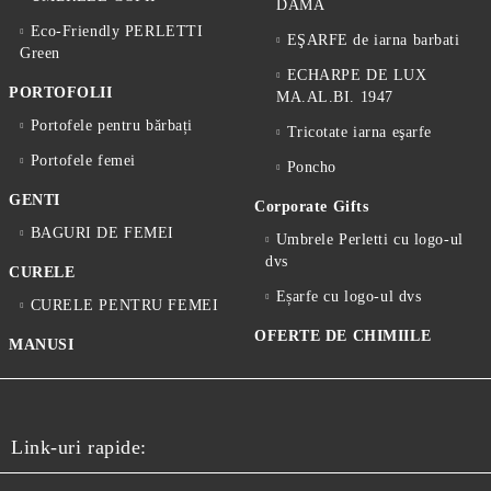
DAMA
Eco-Friendly PERLETTI
EŞARFE de iarna barbati
Green
ECHARPE DE LUX
PORTOFOLII
MA.AL.BI. 1947
Portofele pentru bărbați
Tricotate iarna eşarfe
Portofele femei
Poncho
GENTI
Corporate Gifts
BAGURI DE FEMEI
Umbrele Perletti cu logo-ul
dvs
CURELE
Eșarfe cu logo-ul dvs
CURELE PENTRU FEMEI
OFERTE DE CHIMIILE
MANUSI
Link-uri rapide: