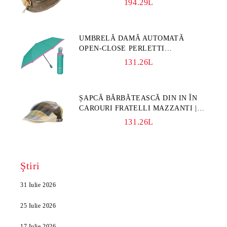
194.29L
UMBRELĂ DAMĂ AUTOMATĂ
OPEN-CLOSE PERLETTI
TECHNOLOGY 21808, TURCOAZ
131.26L
ȘAPCĂ BĂRBĂTEASCĂ DIN IN ÎN
CAROURI FRATELLI MAZZANTI |
CAROURI ALBASTRU-VERDE
131.26L
Ştiri
31 Iulie 2026
25 Iulie 2026
17 Iulie 2026