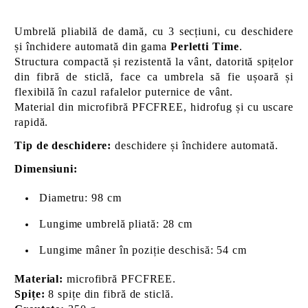
Umbrelă pliabilă de damă, cu 3 secțiuni, cu deschidere
și închidere automată din gama
Perletti Time
.
Structura compactă și rezistentă la vânt, datorită spițelor
din fibră de sticlă, face ca umbrela să fie ușoară și
flexibilă în cazul rafalelor puternice de vânt.
Material din microfibră PFCFREE, hidrofug și cu uscare
rapidă.
Tip de deschidere:
deschidere și închidere automată.
Dimensiuni:
Diametru: 98 cm
Lungime umbrelă pliată: 28 cm
Lungime mâner în poziție deschisă: 54 cm
Material:
microfibră PFCFREE.
Spițe:
8 spițe din fibră de sticlă.