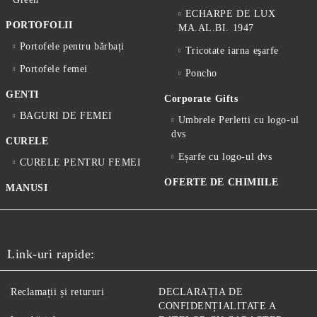
ECHARPE DE LUX
PORTOFOLII
MA.AL.BI. 1947
Portofele pentru bărbați
Tricotate iarna eşarfe
Portofele femei
Poncho
GENTI
Corporate Gifts
BAGURI DE FEMEI
Umbrele Perletti cu logo-ul
dvs
CURELE
Eșarfe cu logo-ul dvs
CURELE PENTRU FEMEI
OFERTE DE CHIMIILE
MANUSI
Link-uri rapide:
Reclamații și retururi
DECLARAȚIA DE
CONFIDENȚIALITATE A