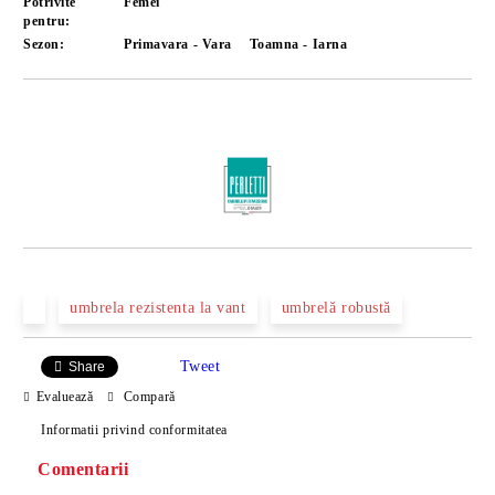
Potrivite
Femei
pentru:
Sezon:
Primavara - Vara
Toamna - Iarna
Îmi doresc
umbrela rezistenta la vant
umbrelă robustă
Tweet
Share
Evaluează
Compară
Informatii privind conformitatea
Comentarii