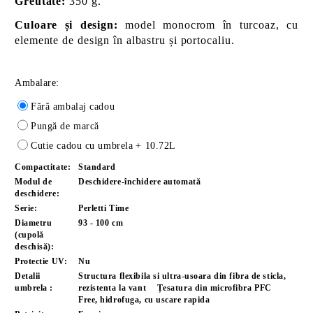
Greutate:
350 g.
Culoare și design:
model monocrom în turcoaz, cu
elemente de design în albastru și portocaliu.
Ambalare:
Fără ambalaj cadou
Pungă de marcă
Cutie cadou cu umbrela
+ 10.72L
Compactitate:
Standard
Modul de
Deschidere-închidere automată
deschidere:
Serie:
Perletti Time
Diametru
93 - 100 cm
(cupolă
deschisă):
Protectie UV:
Nu
Detalii
Structura flexibila si ultra-usoara din fibra de sticla,
umbrela :
rezistenta la vant
Țesatura din microfibra PFC
Free, hidrofuga, cu uscare rapida