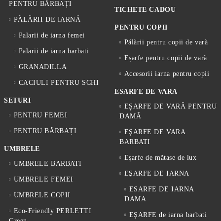
PENTRU BĂRBAȚI
TICHETE CADOU
PĂLĂRII DE IARNĂ
PENTRU COPII
Palarii de iarna femei
Pălării pentru copii de vară
Palarii de iarna barbati
Eșarfe pentru copii de vară
GRANADILLA
Accesorii iarna pentru copii
CACIULI PENTRU SCHI
ESARFE DE VARA
SETURI
EȘARFE DE VARĂ PENTRU
PENTRU FEMEI
DAMĂ
PENTRU BĂRBAȚI
EŞARFE DE VARA
BARBATI
UMBRELE
Eșarfe de mătase de lux
UMBRELE BARBATI
EŞARFE DE IARNA
UMBRELE FEMEI
ESARFE DE IARNA
UMBRELE COPII
DAMA
Eco-Friendly PERLETTI
EŞARFE de iarna barbati
Green