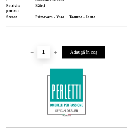
Potrivite
Băieți
pentru:
Sezon:
Primavara - Vara
Toamna - Iarna
Îmi doresc