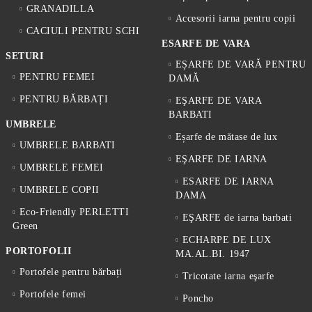
GRANADILLA
Accesorii iarna pentru copii
CACIULI PENTRU SCHI
ESARFE DE VARA
SETURI
EȘARFE DE VARĂ PENTRU
PENTRU FEMEI
DAMĂ
PENTRU BĂRBAȚI
EŞARFE DE VARA
BARBATI
UMBRELE
Eșarfe de mătase de lux
UMBRELE BARBATI
EŞARFE DE IARNA
UMBRELE FEMEI
ESARFE DE IARNA
UMBRELE COPII
DAMA
Eco-Friendly PERLETTI
EŞARFE de iarna barbati
Green
ECHARPE DE LUX
PORTOFOLII
MA.AL.BI. 1947
Portofele pentru bărbați
Tricotate iarna eşarfe
Portofele femei
Poncho