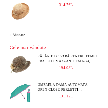
314.76L
Abonare
Cele mai vândute
PĂLĂRIE DE VARĂ PENTRU FEMEI
FRATELLI MAZZANTI FM 6774,
NATURAL/FLORI GALBENE
194.08L
UMBRELĂ DAMĂ AUTOMATĂ
OPEN-CLOSE PERLETTI
TECHNOLOGY 21808, TURCOAZ
131.12L