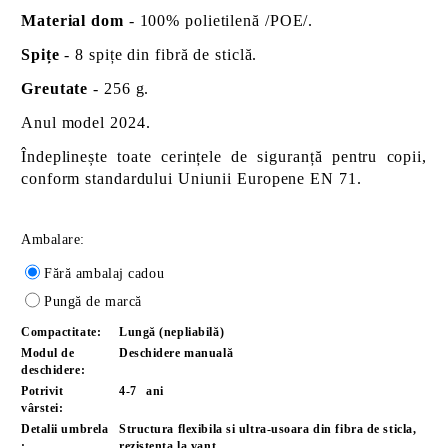
Material dom
- 100% polietilenă /POE/.
Spițe
- 8 spițe din fibră de sticlă.
Greutate
- 256 g.
Anul model 2024.
Îndeplinește toate cerințele de siguranță pentru copii,
conform standardului Uniunii Europene EN 71.
Ambalare:
Fără ambalaj cadou
Pungă de marcă
Compactitate:
Lungă (nepliabilă)
Modul de
Deschidere manuală
deschidere:
Potrivit
4-7
ani
vârstei:
Detalii umbrela
Structura flexibila si ultra-usoara din fibra de sticla,
:
rezistenta la vant