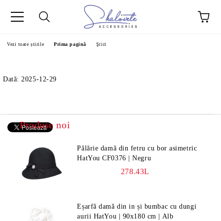
Vezi toate știrile
Prima pagină
Ştiri
Dată: 2025-12-29
Produse noi
Pălărie damă din fetru cu bor asimetric
HatYou CF0376 | Negru
278.43L
Eșarfă damă din in și bumbac cu dungi
aurii HatYou | 90x180 cm | Alb