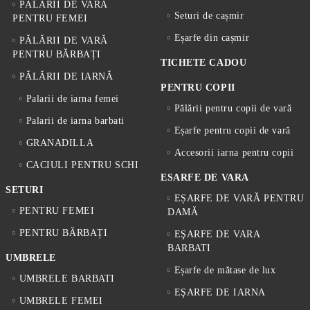
PĂLĂRII DE VARĂ
Seturi de cașmir
PENTRU FEMEI
Eșarfe din cașmir
PĂLĂRII DE VARĂ
PENTRU BĂRBAȚI
TICHETE CADOU
PĂLĂRII DE IARNĂ
PENTRU COPII
Palarii de iarna femei
Pălării pentru copii de vară
Palarii de iarna barbati
Eșarfe pentru copii de vară
GRANADILLA
Accesorii iarna pentru copii
CACIULI PENTRU SCHI
ESARFE DE VARA
SETURI
EȘARFE DE VARĂ PENTRU
PENTRU FEMEI
DAMĂ
PENTRU BĂRBAȚI
EŞARFE DE VARA
BARBATI
UMBRELE
Eșarfe de mătase de lux
UMBRELE BARBATI
EŞARFE DE IARNA
UMBRELE FEMEI