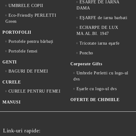
ESARFE DE IARNA
UMBRELE COPII
DAMA
Eco-Friendly PERLETTI
EŞARFE de iarna barbati
Green
ECHARPE DE LUX
PORTOFOLII
MA.AL.BI. 1947
Portofele pentru bărbați
Tricotate iarna eşarfe
Portofele femei
Poncho
GENTI
Corporate Gifts
BAGURI DE FEMEI
Umbrele Perletti cu logo-ul
dvs
CURELE
Eșarfe cu logo-ul dvs
CURELE PENTRU FEMEI
OFERTE DE CHIMIILE
MANUSI
Link-uri rapide: